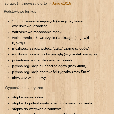
sprawdź najnowszą ofertę ->
Juno e1015
Podstawowe funkcje:
15 programów ściegowych (ściegi użytkowe,
owerlokowe, ozdobne)
zatrzaskowe mocowanie stopki
wolne ramię – łatwe szycie na okrągło (nogawki,
rękawy)
możliwość szycia wstecz (zakańczanie ściegów)
możliwość szycia podwójną igłą (szycie dekoracyjne)
półautomatyczne obszywanie dziurek
płynna regulacja długości ściegów (max 4mm)
płynna regulacja szerokości zygzaka (max 5mm)
chwytacz wahadłowy
Wyposażenie fabryczne:
stopka uniwersalna
stopka do półautomatycznego obszywania dziurki
stopka do wszywania zamków