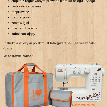
stopka z regulowanym prowadnikiem do ściegu krytego
płytka do cerowania
rozpruwacz
3szt. szpulek
zestaw igieł
rozrusznik nożny
kabel zasilający
Instrukcja w języku polskim i
3 lata gwarancji
(serwis w całej
Polsce).
W zestawie torba :