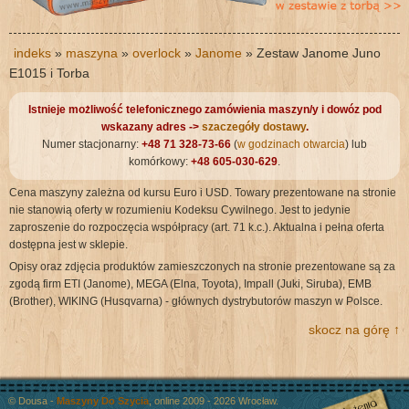
indeks
»
maszyna
»
overlock
»
Janome
» Zestaw Janome Juno
E1015 i Torba
Istnieje możliwość telefonicznego zamówienia maszyn/y i dowóz pod
wskazany adres ->
szaczegóły dostawy
.
Numer stacjonarny:
+48 71 328-73-66
(
w godzinach otwarcia
) lub
komórkowy:
+48 605-030-629
.
Cena maszyny zależna od kursu Euro i USD. Towary prezentowane na stronie
nie stanowią oferty w rozumieniu Kodeksu Cywilnego. Jest to jedynie
zaproszenie do rozpoczęcia współpracy (art. 71 k.c.). Aktualna i pełna oferta
dostępna jest w sklepie.
Opisy oraz zdjęcia produktów zamieszczonych na stronie prezentowane są za
zgodą firm ETI (Janome), MEGA (Elna, Toyota), Impall (Juki, Siruba), EMB
(Brother), WIKING (Husqvarna) - głównych dystrybutorów maszyn w Polsce.
skocz na górę ↑
© Dousa -
Maszyny Do Szycia
, online 2009 - 2026 Wrocław.