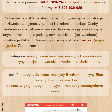
Numer stacjonarny:
+48 71 328-73-66
(
w godzinach otwarcia
)
lub komórkowy:
+48 605-030-629
.
Po transakcji w sklepie stacjonarnym odbywa się demonstracja
możliwości danej maszyny - test i szkolenie z obsługi. Osoby
zainteresowane zakupem maszyn Janome mogą umówić się w
innych terminach niż godziny otwarcia sklepu (np. w sobotę).
Lokalizacja Zakładu Dousa znajduje się w dziale
Kontakt
(mapa
dojazdu)
. Zapraszam.
kategorie:
maszyny mechaniczne
,
maszyny komputerowe
,
maszyny specjalne
,
owerloki
,
cowerloki
,
hafciarki
,
plotery
.
pokaż:
maszyny
Janome
,
maszyny
Brother
,
maszyny
Elna
,
maszyny
Juki
,
maszyny
Texi
,
zobacz więcej
maszyn domowych
|
maszyny przemysłowe
-
nowe
.