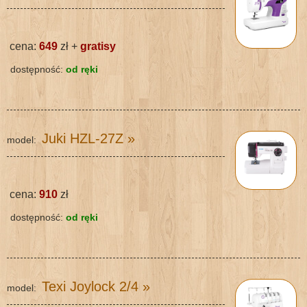
cena:
649
zł +
gratisy
dostępność:
od ręki
Juki HZL-27Z
»
model:
cena:
910
zł
dostępność:
od ręki
Texi Joylock 2/4
»
model: