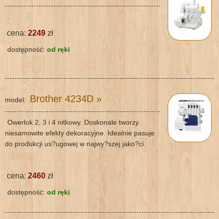
.
cena:
2249
zł
dostępność:
od ręki
Brother 4234D
»
model:
Owerlok 2, 3 i 4 nitkowy. Doskonale tworzy
niesamowite efekty dekoracyjne. Idealnie pasuje
do produkcji us?ugowej w najwy?szej jako?ci.
cena:
2460
zł
dostępność:
od ręki