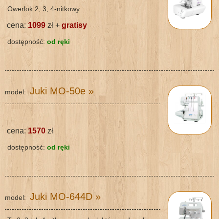
Owerlok 2, 3, 4-nitkowy.
cena:
1099
zł +
gratisy
dostępność:
od ręki
Juki MO-50e
»
model:
cena:
1570
zł
dostępność:
od ręki
Juki MO-644D
»
model: