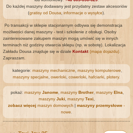
Do każdej maszyny dodawany jest przydatny zestaw akcesoriów
(
gratisy od Dousa
,
informacje o wysyłce
).
Po transakcji w sklepie stacjonarnym odbywa się demonstracja
możliwości danej maszyny - test i szkolenie z obsługi. Osoby
zainteresowane zakupem maszyn mogą umówić się w innych
terminach niż godziny otwarcia sklepu (np. w sobotę). Lokalizacja
Zakładu Dousa znajduje się w dziale
Kontakt
(mapa dojazdu)
.
Zapraszam.
kategorie:
maszyny mechaniczne
,
maszyny komputerowe
,
maszyny specjalne
,
owerloki
,
cowerloki
,
hafciarki
,
plotery
.
pokaż:
maszyny
Janome
,
maszyny
Brother
,
maszyny
Elna
,
maszyny
Juki
,
maszyny
Texi
,
zobacz więcej
maszyn domowych
|
maszyny przemysłowe
-
nowe
.