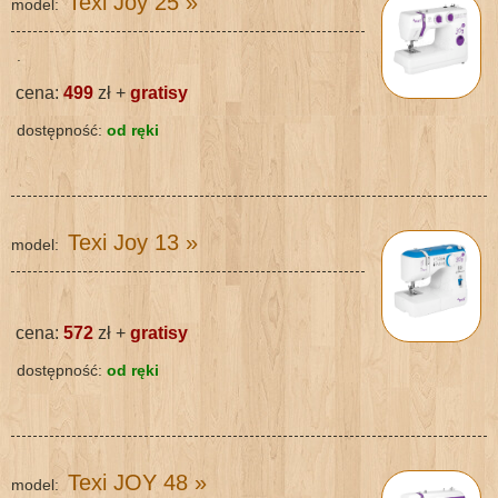
Texi Joy 25
»
model:
.
cena:
499
zł +
gratisy
dostępność:
od ręki
Texi Joy 13
»
model:
cena:
572
zł +
gratisy
dostępność:
od ręki
Texi JOY 48
»
model: