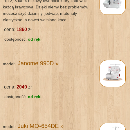
To 2, 3 lub 4 nitkowy owerlock który zadowoli
każdą krawcową. Dzięki niemy bez problemów
możesz szyć dzianiny, jedwab, materiały
elastyczne, a nawet wełniane koce.
cena:
1860
zł
dostępność:
od ręki
Janome 990D
»
model:
cena:
2049
zł
dostępność:
od ręki
Juki MO-654DE
»
model: