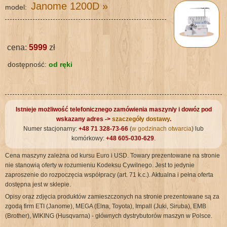
Janome 1200D
»
model:
cena:
5999
zł
dostępność:
od ręki
Istnieje możliwość telefonicznego zamówienia maszyn/y i dowóz pod
wskazany adres ->
szaczegóły dostawy
.
Numer stacjonarny:
+48 71 328-73-66
(
w godzinach otwarcia
) lub
komórkowy:
+48 605-030-629
.
Cena maszyny zależna od kursu Euro i USD. Towary prezentowane na stronie
nie stanowią oferty w rozumieniu Kodeksu Cywilnego. Jest to jedynie
zaproszenie do rozpoczęcia współpracy (art. 71 k.c.). Aktualna i pełna oferta
dostępna jest w sklepie.
Opisy oraz zdjęcia produktów zamieszczonych na stronie prezentowane są za
zgodą firm ETI (Janome), MEGA (Elna, Toyota), Impall (Juki, Siruba), EMB
(Brother), WIKING (Husqvarna) - głównych dystrybutorów maszyn w Polsce.