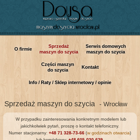
Sprzedaż
Serwis domowych
O firmie
maszyn do szycia
maszyn do szycia
Części maszyn
Kontakt
do szycia
Info / Raty / Sklep internetowy / opinie
Sprzedaż maszyn do szycia
- Wrocław
W przypadku zainteresowania konkretnym modelem lub
jakichkolwiek pytań, proszę o kontakt telefoniczny.
Numer stacjonarny:
+48 71 328-73-66
(
w godzinach otwarcia
)
lub komórkowy:
+48 605-030-629
.