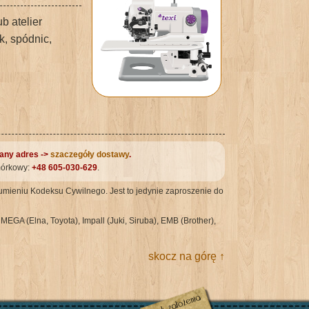
 atelier
, spódnic,
zany adres ->
szaczegóły dostawy
.
mórkowy:
+48 605-030-629
.
umieniu Kodeksu Cywilnego. Jest to jedynie zaproszenie do
EGA (Elna, Toyota), Impall (Juki, Siruba), EMB (Brother),
skocz na górę ↑