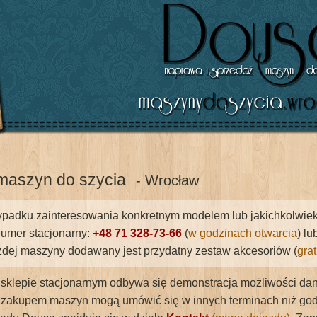
maszyn do szycia
- Wrocław
padku zainteresowania konkretnym modelem lub jakichkolwiek p
umer stacjonarny:
+48 71 328-73-66
(
w godzinach otwarcia
) l
dej maszyny dodawany jest przydatny zestaw akcesoriów (
gra
 sklepie stacjonarnym odbywa się demonstracja możliwości dane
zakupem maszyn mogą umówić się w innych terminach niż godzi