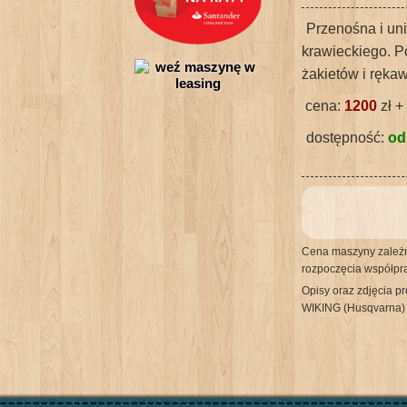
Przenośna i un
krawieckiego. P
żakietów i rękaw
cena:
1200
zł +
dostępność:
od
Cena maszyny zależna
rozpoczęcia współpracy
Opisy oraz zdjęcia p
WIKING (Husqvarna) 