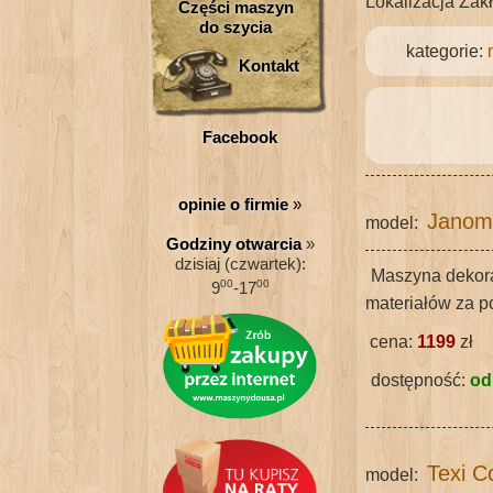
Lokalizacja Zak
Części maszyn
do szycia
kategorie:
Kontakt
Facebook
opinie o firmie
»
Janom
model:
Godziny otwarcia
»
dzisiaj (czwartek):
Maszyna dekora
00
00
9
-17
materiałów za po
cena:
1199
zł
dostępność:
od
Texi 
model: