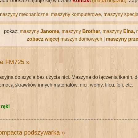
ładu Dousa znajduje się w dziale
Kontakt
(mapa dojazdu)
. Za
maszyny mechaniczne
,
maszyny komputerowe
,
maszyny specja
pokaż:
maszyny
Janome
,
maszyny
Brother
,
maszyny
Elna
,
zobacz więcej
maszyn domowych
|
maszyny prz
e FM725
»
cyjna do szycia bez użycia nici. Maszyna do łączenia tkanin, 
mocą skrawków innych materiałów, nici, wełny, filcu, foli, etc.
 ręki
Compacta podszywarka
»