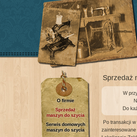
Sprzedaż 
W przy
O firmie
N
Do każ
Sprzedaż
maszyn do szycia
Po transakcji w
Serwis domowych
maszyn do szycia
zainteresowane 