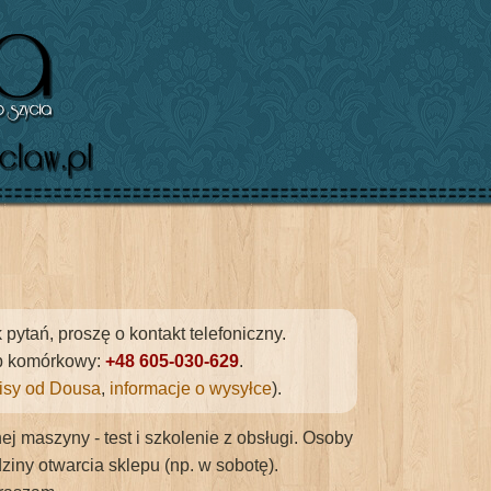
ytań, proszę o kontakt telefoniczny.
ub komórkowy:
+48 605-030-629
.
tisy od Dousa
,
informacje o wysyłce
).
j maszyny - test i szkolenie z obsługi. Osoby
ny otwarcia sklepu (np. w sobotę).