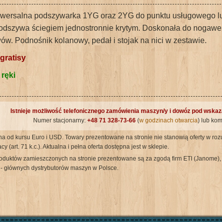
iwersalna podszywarka 1YG oraz 2YG do punktu usługowego lub
odszywa ściegiem jednostronnie krytym. Doskonała do nogawek
ów. Podnośnik kolanowy, pedał i stojak na nici w zestawie.
gratisy
 ręki
Istnieje możliwość telefonicznego zamówienia maszyn/y i dowóz pod wska
Numer stacjonarny:
+48 71 328-73-66
(
w godzinach otwarcia
) lub ko
 od kursu Euro i USD. Towary prezentowane na stronie nie stanowią oferty w roz
 (art. 71 k.c.). Aktualna i pełna oferta dostępna jest w sklepie.
roduktów zamieszczonych na stronie prezentowane są za zgodą firm ETI (Janome), M
- głównych dystrybutorów maszyn w Polsce.