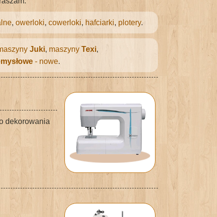
praszam.
lne
,
owerloki
,
cowerloki
,
hafciarki
,
plotery
.
maszyny
Juki
,
maszyny
Texi
,
emysłowe
- nowe
.
do dekorowania