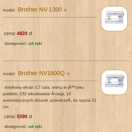
Brother NV-1300
»
model:
cena:
4820
zł
dostępność:
od ręki
Brother NV1800Q
»
model:
dotykowy ekran 3,7 cala, menu w jÄ™zyku
polskim, 232 wbudowane Å›ciegi, 10
automatycznych dziurek, przestrzeÅ„ do szycia 21
cm.
cena:
5590
zł
dostępność:
od ręki