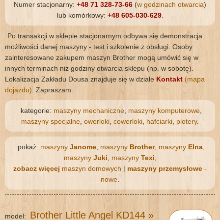
Numer stacjonarny:
+48 71 328-73-66
(
w godzinach otwarcia
)
lub komórkowy:
+48 605-030-629
.
Po transakcji w sklepie stacjonarnym odbywa się demonstracja
możliwości danej maszyny - test i szkolenie z obsługi. Osoby
zainteresowane zakupem maszyn Brother mogą umówić się w
innych terminach niż godziny otwarcia sklepu (np. w sobotę).
Lokalizacja Zakładu Dousa znajduje się w dziale
Kontakt
(mapa
dojazdu)
. Zapraszam.
kategorie:
maszyny mechaniczne
,
maszyny komputerowe
,
maszyny specjalne
,
owerloki
,
cowerloki
,
hafciarki
,
plotery
.
pokaż:
maszyny
Janome
,
maszyny
Brother
,
maszyny
Elna
,
maszyny
Juki
,
maszyny
Texi
,
zobacz więcej
maszyn domowych
|
maszyny przemysłowe
-
nowe
.
Brother Little Angel KD144
»
model: