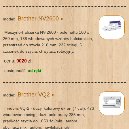
Brother NV2600
»
model:
Maszyno-hafciarka NV-2600 - pole haftu 160 x
260 mm, 138 wbudowanych wzorów hafciarskich,
przestrzeń do szycia 210 mm, 232 ściegi, 5
czcionek do szycia, chwytacz rotacyjny.
cena:
9020
zł
dostępność:
od ręki
Brother VQ2
»
model:
Innov-is VQ-2 - duży, kolorowy ekran (7 cali), 473
wbudowane ściegi, duże pole pracy 285 mm,
prędkość szycia do 1050 śc./min., autom.
obcinacz nitki, autom. nawlekacz igły.