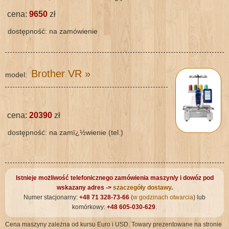
cena:
9650
zł
dostępność: na zamówienie
Brother VR
»
model:
cena:
20390
zł
dostępność: na zamï¿½wienie (tel.)
Istnieje możliwość telefonicznego zamówienia maszyn/y i dowóz pod
wskazany adres ->
szaczegóły dostawy
.
Numer stacjonarny:
+48 71 328-73-66
(
w godzinach otwarcia
) lub
komórkowy:
+48 605-030-629
.
Cena maszyny zależna od kursu Euro i USD. Towary prezentowane na stronie