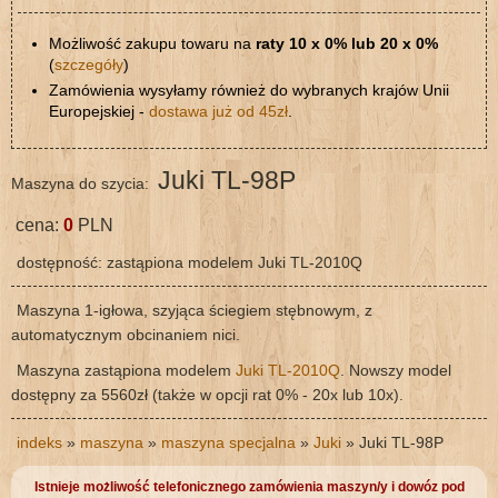
Możliwość zakupu towaru na
raty 10 x 0% lub 20 x 0%
(
szczegóły
)
Zamówienia wysyłamy również do wybranych krajów Unii
Europejskiej -
dostawa już od 45zł
.
Juki TL-98P
Maszyna do szycia:
cena:
0
PLN
dostępność: zastąpiona modelem Juki TL-2010Q
Maszyna 1-igłowa, szyjąca ściegiem stębnowym, z
automatycznym obcinaniem nici.
Maszyna zastąpiona modelem
Juki TL-2010Q
. Nowszy model
dostępny za 5560zł (także w opcji rat 0% - 20x lub 10x).
indeks
»
maszyna
»
maszyna specjalna
»
Juki
» Juki TL-98P
Istnieje możliwość telefonicznego zamówienia maszyn/y i dowóz pod