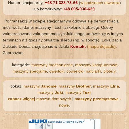
Numer stacjonarny:
+48 71 328-73-66
(
w godzinach otwarcia
)
lub komórkowy:
+48 605-030-629
.
Po transakcji w sklepie stacjonarnym odbywa się demonstracja
możliwości danej maszyny - test i szkolenie z obsługi. Osoby
zainteresowane zakupem maszyn Juki mogą umówić się w innych
terminach niż godziny otwarcia sklepu (np. w sobotę). Lokalizacja
Zakładu Dousa znajduje się w dziale
Kontakt
(mapa dojazdu)
.
Zapraszam.
kategorie:
maszyny mechaniczne
,
maszyny komputerowe
,
maszyny specjalne
,
owerloki
,
cowerloki
,
hafciarki
,
plotery
.
pokaż:
maszyny
Janome
,
maszyny
Brother
,
maszyny
Elna
,
maszyny
Juki
,
maszyny
Texi
,
zobacz więcej
maszyn domowych
|
maszyny przemysłowe
-
nowe
.