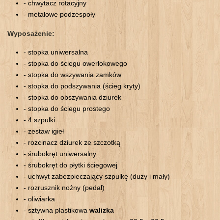
- chwytacz rotacyjny
- metalowe podzespoły
Wyposażenie:
- stopka uniwersalna
- stopka do ściegu owerlokowego
- stopka do wszywania zamków
- stopka do podszywania (ścieg kryty)
- stopka do obszywania dziurek
- stopka do ściegu prostego
- 4 szpulki
- zestaw igieł
- rozcinacz dziurek ze szczotką
- śrubokręt uniwersalny
- śrubokręt do płytki ściegowej
- uchwyt zabezpieczający szpulkę (duży i mały)
- rozrusznik nożny (pedał)
- oliwiarka
- sztywna plastikowa
walizka