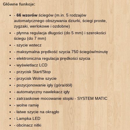
Główne funkcje:
-
66 wzorów
ściegów (m.in. 5 rodzajów
automatycznego obszywania dziurki, ściegi proste,
zygzaki, werlokowe i ozdobne)
- płynna regulacja długości (do 5 mm) i szerokości
ściegu (do 7 mm)
- szycie wstecz
- maksymalna prędkość szycia 750 ściegów/minutę
- elektroniczna regulacja prędkości szycia
- wyświetlacz LCD
- przycisk Start/Stop
- przycisk Wolne szycie
- pozycjonowanie igły (góra/dół)
- automatyczny nawlekacz igły
- zatrzaskowe mocowanie stopki - SYSTEM MATIC
- wolne ramię
- łatwe szycie na okrągło
- Lampka LED
- obcinacz nitki