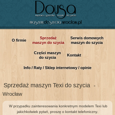
Sprzedaż
Serwis domowych
O firmie
maszyn do szycia
maszyn do szycia
Części maszyn
Kontakt
do szycia
Info / Raty / Sklep internetowy / opinie
Sprzedaż maszyn Texi do szycia
-
Wrocław
W przypadku zainteresowania konkretnym modelem Texi lub
jakichkolwiek pytań, proszę o kontakt telefoniczny.