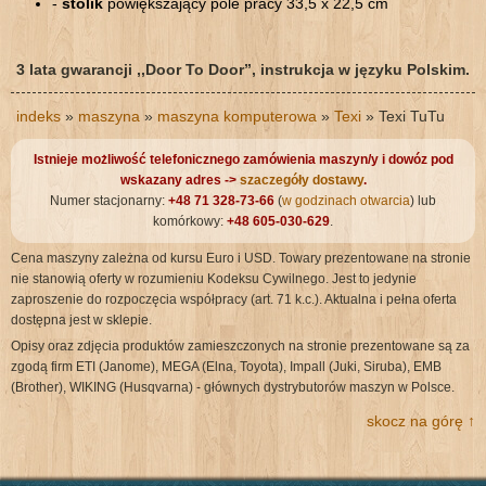
-
stolik
powiększający pole pracy 33,5 x 22,5 cm
3 lata gwarancji ,,Door To Door”, instrukcja w języku Polskim.
indeks
»
maszyna
»
maszyna komputerowa
»
Texi
» Texi TuTu
Istnieje możliwość telefonicznego zamówienia maszyn/y i dowóz pod
wskazany adres ->
szaczegóły dostawy
.
Numer stacjonarny:
+48 71 328-73-66
(
w godzinach otwarcia
) lub
komórkowy:
+48 605-030-629
.
Cena maszyny zależna od kursu Euro i USD. Towary prezentowane na stronie
nie stanowią oferty w rozumieniu Kodeksu Cywilnego. Jest to jedynie
zaproszenie do rozpoczęcia współpracy (art. 71 k.c.). Aktualna i pełna oferta
dostępna jest w sklepie.
Opisy oraz zdjęcia produktów zamieszczonych na stronie prezentowane są za
zgodą firm ETI (Janome), MEGA (Elna, Toyota), Impall (Juki, Siruba), EMB
(Brother), WIKING (Husqvarna) - głównych dystrybutorów maszyn w Polsce.
skocz na górę ↑