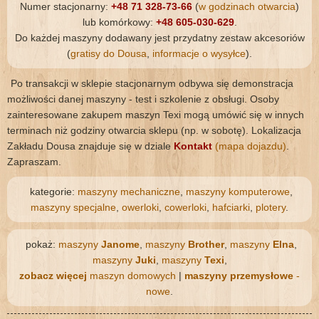
Numer stacjonarny:
+48 71 328-73-66
(
w godzinach otwarcia
)
lub komórkowy:
+48 605-030-629
.
Do każdej maszyny dodawany jest przydatny zestaw akcesoriów
(
gratisy do Dousa
,
informacje o wysyłce
).
Po transakcji w sklepie stacjonarnym odbywa się demonstracja
możliwości danej maszyny - test i szkolenie z obsługi. Osoby
zainteresowane zakupem maszyn Texi mogą umówić się w innych
terminach niż godziny otwarcia sklepu (np. w sobotę). Lokalizacja
Zakładu Dousa znajduje się w dziale
Kontakt
(mapa dojazdu)
.
Zapraszam.
kategorie:
maszyny mechaniczne
,
maszyny komputerowe
,
maszyny specjalne
,
owerloki
,
cowerloki
,
hafciarki
,
plotery
.
pokaż:
maszyny
Janome
,
maszyny
Brother
,
maszyny
Elna
,
maszyny
Juki
,
maszyny
Texi
,
zobacz więcej
maszyn domowych
|
maszyny przemysłowe
-
nowe
.