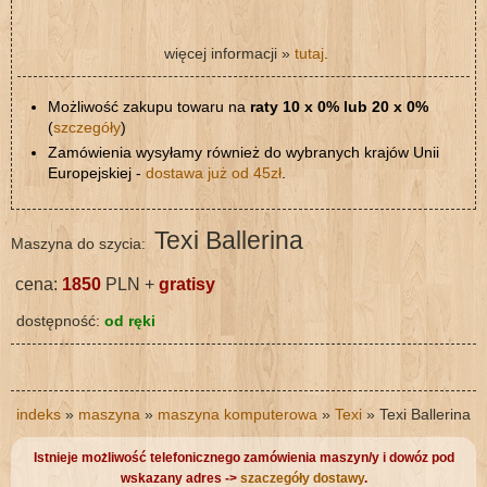
więcej informacji »
tutaj
.
Możliwość zakupu towaru na
raty 10 x 0% lub 20 x 0%
(
szczegóły
)
Zamówienia wysyłamy również do wybranych krajów Unii
Europejskiej -
dostawa już od 45zł
.
Texi Ballerina
Maszyna do szycia:
cena:
1850
PLN +
gratisy
dostępność:
od ręki
indeks
»
maszyna
»
maszyna komputerowa
»
Texi
» Texi Ballerina
Istnieje możliwość telefonicznego zamówienia maszyn/y i dowóz pod
wskazany adres ->
szaczegóły dostawy
.