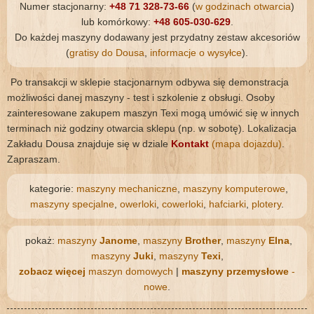
Numer stacjonarny:
+48 71 328-73-66
(
w godzinach otwarcia
)
lub komórkowy:
+48 605-030-629
.
Do każdej maszyny dodawany jest przydatny zestaw akcesoriów
(
gratisy do Dousa
,
informacje o wysyłce
).
Po transakcji w sklepie stacjonarnym odbywa się demonstracja
możliwości danej maszyny - test i szkolenie z obsługi. Osoby
zainteresowane zakupem maszyn Texi mogą umówić się w innych
terminach niż godziny otwarcia sklepu (np. w sobotę). Lokalizacja
Zakładu Dousa znajduje się w dziale
Kontakt
(mapa dojazdu)
.
Zapraszam.
kategorie:
maszyny mechaniczne
,
maszyny komputerowe
,
maszyny specjalne
,
owerloki
,
cowerloki
,
hafciarki
,
plotery
.
pokaż:
maszyny
Janome
,
maszyny
Brother
,
maszyny
Elna
,
maszyny
Juki
,
maszyny
Texi
,
zobacz więcej
maszyn domowych
|
maszyny przemysłowe
-
nowe
.