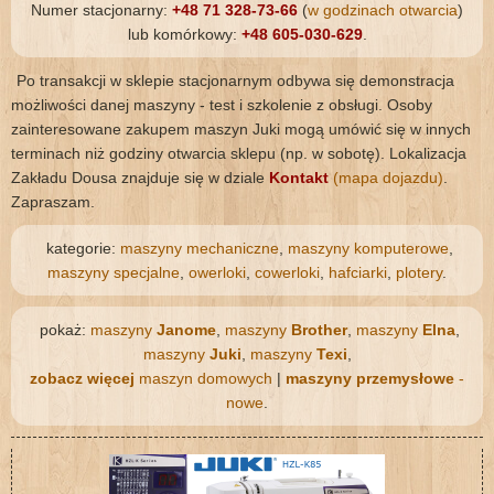
Numer stacjonarny:
+48 71 328-73-66
(
w godzinach otwarcia
)
lub komórkowy:
+48 605-030-629
.
Po transakcji w sklepie stacjonarnym odbywa się demonstracja
możliwości danej maszyny - test i szkolenie z obsługi. Osoby
zainteresowane zakupem maszyn Juki mogą umówić się w innych
terminach niż godziny otwarcia sklepu (np. w sobotę). Lokalizacja
Zakładu Dousa znajduje się w dziale
Kontakt
(mapa dojazdu)
.
Zapraszam.
kategorie:
maszyny mechaniczne
,
maszyny komputerowe
,
maszyny specjalne
,
owerloki
,
cowerloki
,
hafciarki
,
plotery
.
pokaż:
maszyny
Janome
,
maszyny
Brother
,
maszyny
Elna
,
maszyny
Juki
,
maszyny
Texi
,
zobacz więcej
maszyn domowych
|
maszyny przemysłowe
-
nowe
.