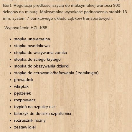
liter). Regulacja prędkości szycia do maksymalnej wartości 900
ściegów na minutę. Maksymalna wysokość podnoszenia stopki: 13
mm, system 7 punktowego układu ząbków transportowych.
Wyposażenie HZL-K85:
stopka uniwersalna
stopka owerlokowa
stopka do wszywania zamka
stopka do ściegu krytego
stopka do obszywania dziurki
stopka do cerowania/haftowania ( zamknięta)
prowadnik
wkrętak
pędzelek
rozpruwacz
trzpień na szpulkę nici
talerzyk do docisku szpulki nici
rozrusznik nożny
zestaw igieł