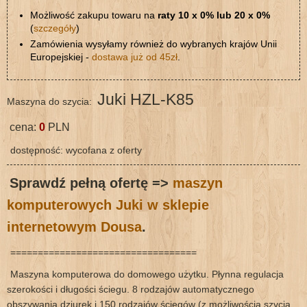
Możliwość zakupu towaru na
raty 10 x 0% lub 20 x 0%
(
szczegóły
)
Zamówienia wysyłamy również do wybranych krajów Unii
Europejskiej -
dostawa już od 45zł
.
Juki HZL-K85
Maszyna do szycia:
cena:
0
PLN
dostępność: wycofana z oferty
Sprawdź pełną ofertę =>
maszyn
komputerowych Juki w sklepie
internetowym Dousa
.
==================================
Maszyna komputerowa do domowego użytku. Płynna regulacja
szerokości i długości ściegu. 8 rodzajów automatycznego
obszywania dziurek i 150 rodzajów ściegów (z możliwością szycia