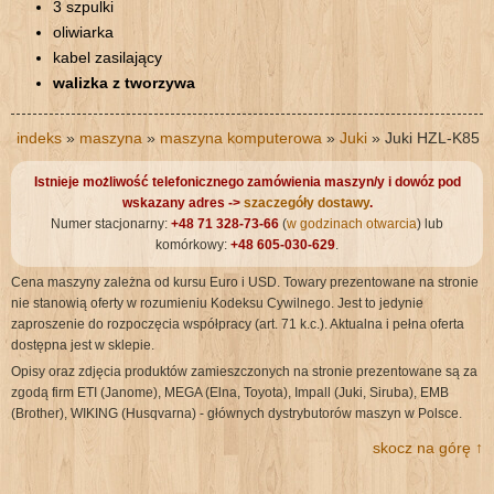
3 szpulki
oliwiarka
kabel zasilający
walizka z tworzywa
indeks
»
maszyna
»
maszyna komputerowa
»
Juki
» Juki HZL-K85
Istnieje możliwość telefonicznego zamówienia maszyn/y i dowóz pod
wskazany adres ->
szaczegóły dostawy
.
Numer stacjonarny:
+48 71 328-73-66
(
w godzinach otwarcia
) lub
komórkowy:
+48 605-030-629
.
Cena maszyny zależna od kursu Euro i USD. Towary prezentowane na stronie
nie stanowią oferty w rozumieniu Kodeksu Cywilnego. Jest to jedynie
zaproszenie do rozpoczęcia współpracy (art. 71 k.c.). Aktualna i pełna oferta
dostępna jest w sklepie.
Opisy oraz zdjęcia produktów zamieszczonych na stronie prezentowane są za
zgodą firm ETI (Janome), MEGA (Elna, Toyota), Impall (Juki, Siruba), EMB
(Brother), WIKING (Husqvarna) - głównych dystrybutorów maszyn w Polsce.
skocz na górę ↑