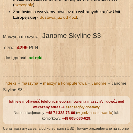
(
szczegóły
)
Zamówienia wysyłamy również do wybranych krajów Unii
Europejskiej -
dostawa już od 45zł
.
Janome Skyline S3
Maszyna do szycia:
cena:
4299
PLN
dostępność:
od ręki
indeks
»
maszyna
»
maszyna komputerowa
»
Janome
» Janome
Skyline S3
Istnieje możliwość telefonicznego zamówienia maszyn/y i dowóz pod
wskazany adres ->
szaczegóły dostawy
.
Numer stacjonarny:
+48 71 328-73-66
(
w godzinach otwarcia
) lub
komórkowy:
+48 605-030-629
.
Cena maszyny zależna od kursu Euro i USD. Towary prezentowane na stronie