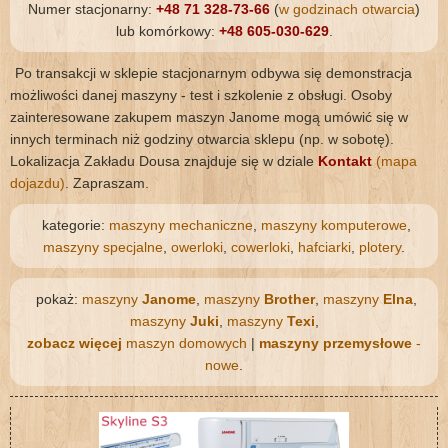
Numer stacjonarny:
+48 71 328-73-66
(
w godzinach otwarcia
)
lub komórkowy:
+48 605-030-629
.
Po transakcji w sklepie stacjonarnym odbywa się demonstracja
możliwości danej maszyny - test i szkolenie z obsługi. Osoby
zainteresowane zakupem maszyn Janome mogą umówić się w
innych terminach niż godziny otwarcia sklepu (np. w sobotę).
Lokalizacja Zakładu Dousa znajduje się w dziale
Kontakt
(mapa
dojazdu)
. Zapraszam.
kategorie:
maszyny mechaniczne
,
maszyny komputerowe
,
maszyny specjalne
,
owerloki
,
cowerloki
,
hafciarki
,
plotery
.
pokaż:
maszyny
Janome
,
maszyny
Brother
,
maszyny
Elna
,
maszyny
Juki
,
maszyny
Texi
,
zobacz więcej
maszyn domowych
|
maszyny przemysłowe
-
nowe
.