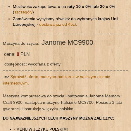
Możliwość zakupu towaru na
raty 10 x 0% lub 20 x 0%
(
szczegóły
)
Zamówienia wysyłamy również do wybranych krajów Unii
Europejskiej -
dostawa już od 45zł
.
Janome MC9900
Maszyna do szycia:
cena:
0
PLN
dostępność: wycofana z oferty
=>
Sprawdź ofertę maszyno-hafciarek w nazszym sklepie
internetowym
.
Maszyna komputerowa do szycia i haftowania Janome Memory
Craft 9900, następca maszyno-hafciarki MC9700. Posiada 3 lata
gwarancji i instrukcję w języku polskim.
DO NAJWAŻNIEJSZYCH CECH MASZYNY MOŻNA ZALICZYĆ:
- MENU W JĘZYKU POLSKIM!