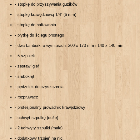
- stopkę do przyszywania guzików
- stopkę krawędziową 1/4” (6 mm)
- stopkę do haftowania
- płytkę do ściegu prostego
- dwa tamborki o wymiarach: 200 x 170 mm i 140 x 140 mm
- 5 szpulek
- zestaw igieł
- śrubokręt
- pędzelek do czyszczenia
- rozpruwacz
- profesjonalny prowadnik krawędziowy
- uchwyt szpulkę (duże)
- 2 uchwyty szpulki (małe)
- dodatkowy trzpień na nici