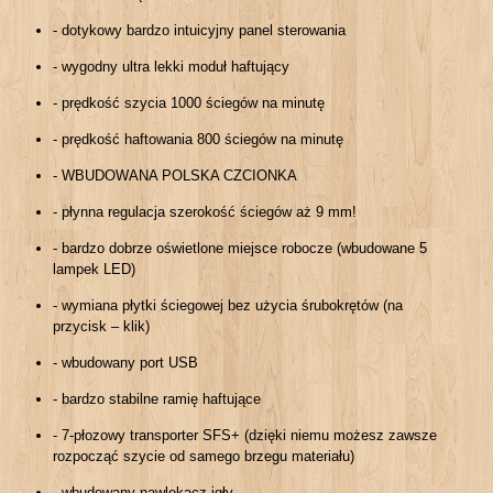
- dotykowy bardzo intuicyjny panel sterowania
- wygodny ultra lekki moduł haftujący
- prędkość szycia 1000 ściegów na minutę
- prędkość haftowania 800 ściegów na minutę
- WBUDOWANA POLSKA CZCIONKA
- płynna regulacja szerokość ściegów aż 9 mm!
- bardzo dobrze oświetlone miejsce robocze (wbudowane 5
lampek LED)
- wymiana płytki ściegowej bez użycia śrubokrętów (na
przycisk – klik)
- wbudowany port USB
- bardzo stabilne ramię haftujące
- 7-płozowy transporter SFS+ (dzięki niemu możesz zawsze
rozpocząć szycie od samego brzegu materiału)
- wbudowany nawlekacz igły