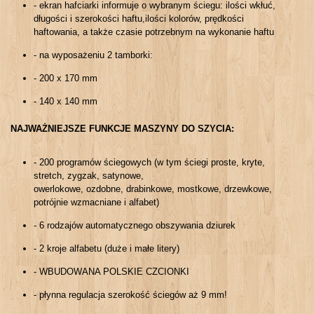
- ekran hafciarki informuje o wybranym ściegu: ilości wkłuć,
długości i szerokości haftu,ilości kolorów, prędkości
haftowania, a także czasie potrzebnym na wykonanie haftu
- na wyposażeniu 2 tamborki:
- 200 x 170 mm
- 140 x 140 mm
NAJWAŻNIEJSZE FUNKCJE MASZYNY DO SZYCIA:
- 200 programów ściegowych (w tym ściegi proste, kryte,
stretch, zygzak, satynowe,
owerlokowe, ozdobne, drabinkowe, mostkowe, drzewkowe,
potrójnie wzmacniane i alfabet)
- 6 rodzajów automatycznego obszywania dziurek
- 2 kroje alfabetu (duże i małe litery)
- WBUDOWANA POLSKIE CZCIONKI
- płynna regulacja szerokość ściegów aż 9 mm!