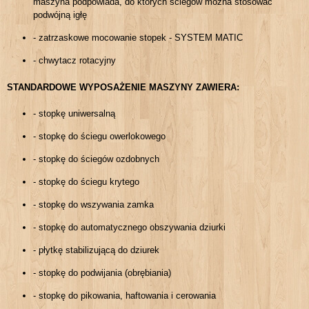
maszyna podpowiada, do których ściegów można stosować
podwójną igłę
- zatrzaskowe mocowanie stopek - SYSTEM MATIC
- chwytacz rotacyjny
STANDARDOWE WYPOSAŻENIE MASZYNY ZAWIERA:
- stopkę uniwersalną
- stopkę do ściegu owerlokowego
- stopkę do ściegów ozdobnych
- stopkę do ściegu krytego
- stopkę do wszywania zamka
- stopkę do automatycznego obszywania dziurki
- płytkę stabilizującą do dziurek
- stopkę do podwijania (obrębiania)
- stopkę do pikowania, haftowania i cerowania