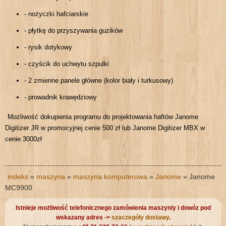
- nożyczki hafciarskie
- płytkę do przyszywania guzików
- rysik dotykowy
- czyścik do uchwytu szpulki
- 2 zmienne panele główne (kolor biały i turkusowy)
- prowadnik krawędziowy
Możliwość dokupienia programu do projektowania haftów Janome
Digitizer JR w promocyjnej cenie 500 zł lub Janome Digitizer MBX w
cenie 3000zł
indeks
»
maszyna
»
maszyna komputerowa
»
Janome
» Janome
MC9900
Istnieje możliwość telefonicznego zamówienia maszyn/y i dowóz pod
wskazany adres ->
szaczegóły dostawy
.