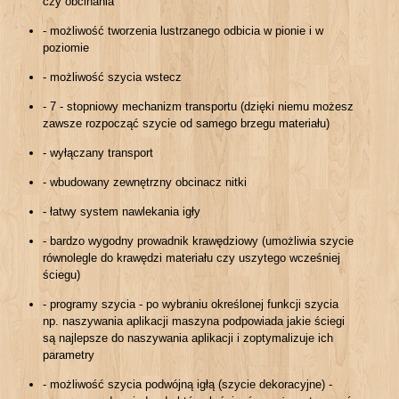
czy obcinania
- możliwość tworzenia lustrzanego odbicia w pionie i w
poziomie
- możliwość szycia wstecz
- 7 - stopniowy mechanizm transportu (dzięki niemu możesz
zawsze rozpocząć szycie od samego brzegu materiału)
- wyłączany transport
- wbudowany zewnętrzny obcinacz nitki
- łatwy system nawlekania igły
- bardzo wygodny prowadnik krawędziowy (umożliwia szycie
równolegle do krawędzi materiału czy uszytego wcześniej
ściegu)
- programy szycia - po wybraniu określonej funkcji szycia
np. naszywania aplikacji maszyna podpowiada jakie ściegi
są najlepsze do naszywania aplikacji i zoptymalizuje ich
parametry
- możliwość szycia podwójną igłą (szycie dekoracyjne) -