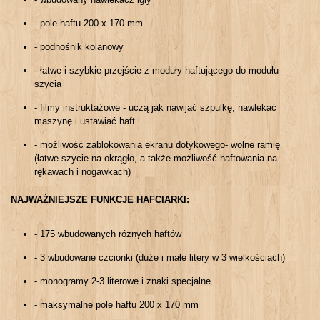
- pole haftu 200 x 170 mm
- podnośnik kolanowy
- łatwe i szybkie przejście z moduły haftującego do modułu
szycia
- filmy instruktażowe - uczą jak nawijać szpulkę, nawlekać
maszynę i ustawiać haft
- możliwość zablokowania ekranu dotykowego
- wolne ramię
(łatwe szycie na okrągło, a także możliwość haftowania na
rękawach i nogawkach)
NAJWAŻNIEJSZE FUNKCJE HAFCIARKI:
- 175 wbudowanych różnych haftów
- 3 wbudowane czcionki (duże i małe litery w 3 wielkościach)
- monogramy 2-3 literowe i znaki specjalne
- maksymalne pole haftu 200 x 170 mm