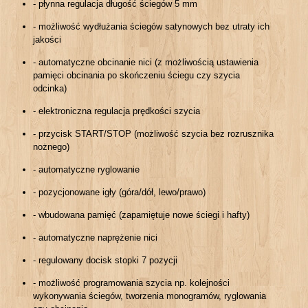
- płynna regulacja długość ściegów 5 mm
- możliwość wydłużania ściegów satynowych bez utraty ich
jakości
- automatyczne obcinanie nici (z możliwością ustawienia
pamięci obcinania po skończeniu ściegu czy szycia
odcinka)
- elektroniczna regulacja prędkości szycia
- przycisk START/STOP (możliwość szycia bez rozrusznika
nożnego)
- automatyczne ryglowanie
- pozycjonowane igły (góra/dół, lewo/prawo)
- wbudowana pamięć (zapamiętuje nowe ściegi i hafty)
- automatyczne naprężenie nici
- regulowany docisk stopki 7 pozycji
- możliwość programowania szycia np. kolejności
wykonywania ściegów, tworzenia monogramów, ryglowania