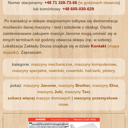
Numer stacjonarny:
+48 71 328-73-66
(
w godzinach otwarcia
)
lub komórkowy:
+48 605-030-629
.
Po transakcji w sklepie stacjonarnym odbywa się demonstracja
możliwości danej maszyny - test i szkolenie z obsługi. Osoby
zainteresowane zakupem maszyn Janome mogą umówić się w
innych terminach niż godziny otwarcia sklepu (np. w sobotę).
Lokalizacja Zakładu Dousa znajduje się w dziale
Kontakt
(mapa
dojazdu)
. Zapraszam.
kategorie:
maszyny mechaniczne
,
maszyny komputerowe
,
maszyny specjalne
,
owerloki
,
cowerloki
,
hafciarki
,
plotery
.
pokaż:
maszyny
Janome
,
maszyny
Brother
,
maszyny
Elna
,
maszyny
Juki
,
maszyny
Texi
,
zobacz więcej
maszyn domowych
|
maszyny przemysłowe
-
nowe
.