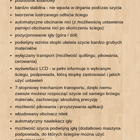
podnośnik kolanowy
bardzo stabilna - nie wpada w drgania podczas szycia
tworzenie lustrzanego odbicia ściegu
automatyczne obcinanie nici (z możliwością ustawienia
pamięci obcinania nici po skończeniu ściegu)
pozycjonowanie igły (góra / dół)
podwójny wznios stopki ułatwia szycie bardzo grubych
materiałów
wyłączany transport (możliwość quiltingu, pikowania,
cerowania)
wyświetlacz LCD - w pełni informuje o wybranym
ściegu, podpowiada, którą stopkę zastosować i jakich
użyć ustawień
7-stopniowy mechanizm transportu, dzięki niemu
zawsze możesz rozpocząć szycie od samego brzegu
materiału, zachowując absolutną precyzję
możliwość pikowania i przyszywania aplikacji
wbudowany obcinacz nitek
automatyczny nawlekacz igły
możliwość szycia podwójną igłą (dodatkowo maszyna
podpowiada, do których ściegów można użyć
podwójnej igły)