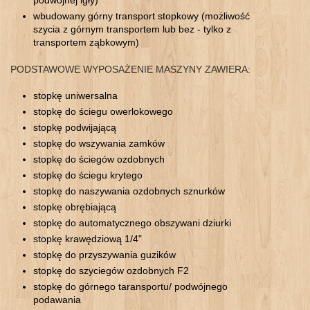
wbudowany górny transport stopkowy (możliwość
szycia z górnym transportem lub bez - tylko z
transportem ząbkowym)
PODSTAWOWE WYPOSAŻENIE MASZYNY ZAWIERA:
stopkę uniwersalna
stopkę do ściegu owerlokowego
stopkę podwijającą
stopkę do wszywania zamków
stopkę do ściegów ozdobnych
stopkę do ściegu krytego
stopkę do naszywania ozdobnych sznurków
stopkę obrębiającą
stopkę do automatycznego obszywani dziurki
stopkę krawędziową 1/4"
stopkę do przyszywania guzików
stopkę do szyciegów ozdobnych F2
stopkę do górnego taransportu/ podwójnego
podawania