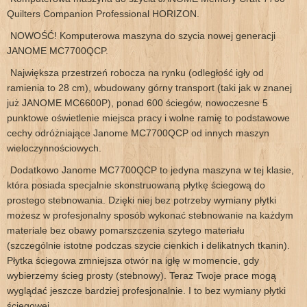
Quilters Companion Professional HORIZON.
NOWOŚĆ! Komputerowa maszyna do szycia nowej generacji
JANOME MC7700QCP.
Największa przestrzeń robocza na rynku (odległość igły od
ramienia to 28 cm), wbudowany górny transport (taki jak w znanej
już JANOME MC6600P), ponad 600 ściegów, nowoczesne 5
punktowe oświetlenie miejsca pracy i wolne ramię to podstawowe
cechy odróżniające Janome MC7700QCP od innych maszyn
wieloczynnościowych.
Dodatkowo Janome MC7700QCP to jedyna maszyna w tej klasie,
która posiada specjalnie skonstruowaną płytkę ściegową do
prostego stebnowania. Dzięki niej bez potrzeby wymiany płytki
możesz w profesjonalny sposób wykonać stebnowanie na każdym
materiale bez obawy pomarszczenia szytego materiału
(szczególnie istotne podczas szycie cienkich i delikatnych tkanin).
Płytka ściegowa zmniejsza otwór na igłę w momencie, gdy
wybierzemy ścieg prosty (stebnowy). Teraz Twoje prace mogą
wyglądać jeszcze bardziej profesjonalnie. I to bez wymiany płytki
ściegowej.