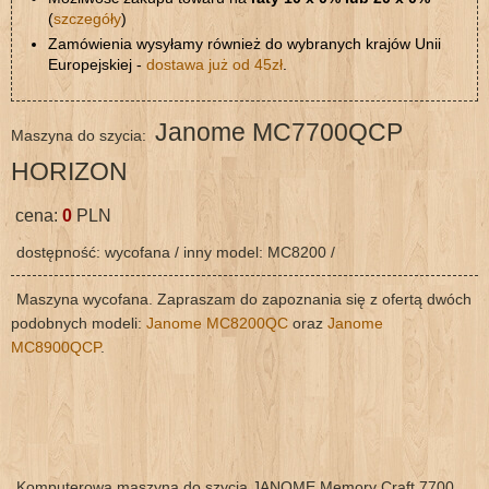
(
szczegóły
)
Zamówienia wysyłamy również do wybranych krajów Unii
Europejskiej -
dostawa już od 45zł
.
Janome MC7700QCP
Maszyna do szycia:
HORIZON
cena:
0
PLN
dostępność: wycofana / inny model: MC8200 /
Maszyna wycofana. Zapraszam do zapoznania się z ofertą dwóch
podobnych modeli:
Janome MC8200QC
oraz
Janome
MC8900QCP
.
Komputerowa maszyna do szycia JANOME Memory Craft 7700