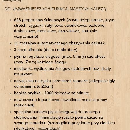
DO NAJWAŻNIEJSZYCH FUNKCJI MASZYNY NALEŻĄ:
626 programów ściegowych (w tym ściegi proste, kryte,
stretch, zygzaki, satynowe, owerlokowe, ozdobne,
drabinkowe, mostkowe, drzewkowe, potrójnie
wzmacniane)
11 rodzajów automatycznego obszywania dziurek
3 kroje alfabetu (duże i małe litery)
płynna regulacja długości (max. 5mm) i szerokości
(max. 7mm) każdego ściegu
możliwość wydłużania ściegów ozdobnych bez utraty
ich jakości
największa na rynku przestrzeń robocza (odległość igły
od ramienia to 28cm)
bardzo szybka - 1000 ściegów na minutę
nowoczesne 5 punktowe oświetlenie miejsca pracy
(brak cieni)
specjalna budowa płytki ściegowej do prostego
stebnowania minimalizuje ryzyko pomarszczenia
szytego materiału (szczególnie przydatne przy cienkich
i delikatnych materiałach)