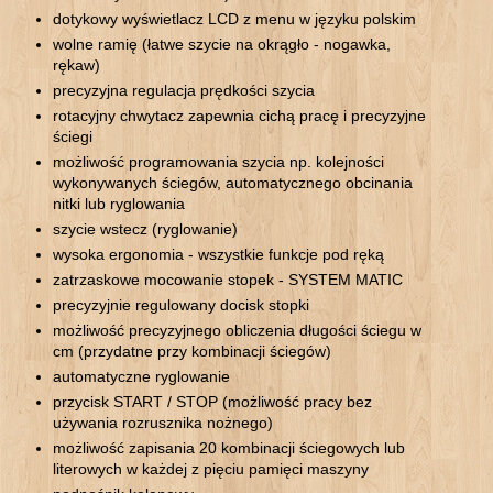
dotykowy wyświetlacz LCD z menu w języku polskim
wolne ramię (łatwe szycie na okrągło - nogawka,
rękaw)
precyzyjna regulacja prędkości szycia
rotacyjny chwytacz zapewnia cichą pracę i precyzyjne
ściegi
możliwość programowania szycia np. kolejności
wykonywanych ściegów, automatycznego obcinania
nitki lub ryglowania
szycie wstecz (ryglowanie)
wysoka ergonomia - wszystkie funkcje pod ręką
zatrzaskowe mocowanie stopek - SYSTEM MATIC
precyzyjnie regulowany docisk stopki
możliwość precyzyjnego obliczenia długości ściegu w
cm (przydatne przy kombinacji ściegów)
automatyczne ryglowanie
przycisk START / STOP (możliwość pracy bez
używania rozrusznika nożnego)
możliwość zapisania 20 kombinacji ściegowych lub
literowych w każdej z pięciu pamięci maszyny