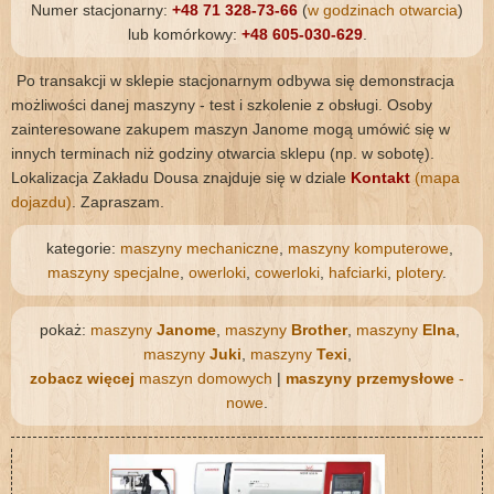
Numer stacjonarny:
+48 71 328-73-66
(
w godzinach otwarcia
)
lub komórkowy:
+48 605-030-629
.
Po transakcji w sklepie stacjonarnym odbywa się demonstracja
możliwości danej maszyny - test i szkolenie z obsługi. Osoby
zainteresowane zakupem maszyn Janome mogą umówić się w
innych terminach niż godziny otwarcia sklepu (np. w sobotę).
Lokalizacja Zakładu Dousa znajduje się w dziale
Kontakt
(mapa
dojazdu)
. Zapraszam.
kategorie:
maszyny mechaniczne
,
maszyny komputerowe
,
maszyny specjalne
,
owerloki
,
cowerloki
,
hafciarki
,
plotery
.
pokaż:
maszyny
Janome
,
maszyny
Brother
,
maszyny
Elna
,
maszyny
Juki
,
maszyny
Texi
,
zobacz więcej
maszyn domowych
|
maszyny przemysłowe
-
nowe
.