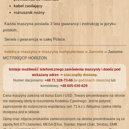
kabel zasilający
rozrusznik nożny
Każda maszyna posiada 3 lata gwarancji i instrukcję w języku
polskim.
Serwis i gwarancja w całej Polsce.
indeks
»
maszyna
»
maszyna komputerowa
»
Janome
» Janome
MC7700QCP HORIZON
Istnieje możliwość telefonicznego zamówienia maszyn/y i dowóz pod
wskazany adres ->
szaczegóły dostawy
.
Numer stacjonarny:
+48 71 328-73-66
(
w godzinach otwarcia
) lub
komórkowy:
+48 605-030-629
.
Cena maszyny zależna od kursu Euro i USD. Towary prezentowane na stronie
nie stanowią oferty w rozumieniu Kodeksu Cywilnego. Jest to jedynie
zaproszenie do rozpoczęcia współpracy (art. 71 k.c.). Aktualna i pełna oferta
dostępna jest w sklepie.
Opisy oraz zdjęcia produktów zamieszczonych na stronie prezentowane są za
zgodą firm ETI (Janome), MEGA (Elna, Toyota), Impall (Juki, Siruba), EMB