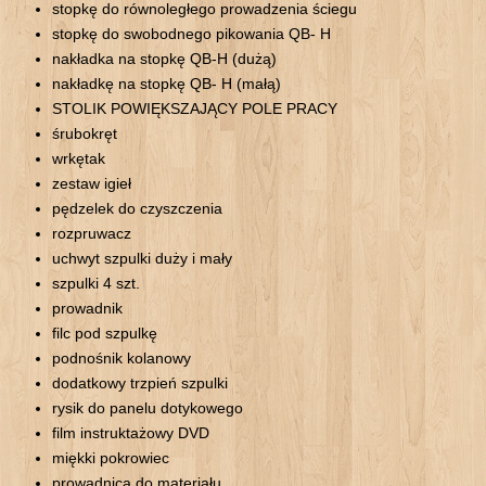
stopkę do równoległego prowadzenia ściegu
stopkę do swobodnego pikowania QB- H
nakładka na stopkę QB-H (dużą)
nakładkę na stopkę QB- H (małą)
STOLIK POWIĘKSZAJĄCY POLE PRACY
śrubokręt
wrkętak
zestaw igieł
pędzelek do czyszczenia
rozpruwacz
uchwyt szpulki duży i mały
szpulki 4 szt.
prowadnik
filc pod szpulkę
podnośnik kolanowy
dodatkowy trzpień szpulki
rysik do panelu dotykowego
film instruktażowy DVD
miękki pokrowiec
prowadnica do materiału