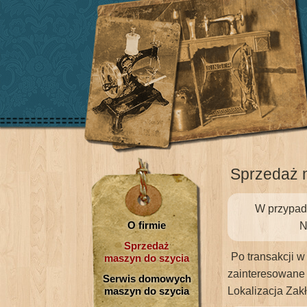
Sprzedaż 
W przypadk
O firmie
N
Sprzedaż
Po transakcji w
maszyn do szycia
zainteresowane 
Serwis domowych
maszyn do szycia
Lokalizacja Zak