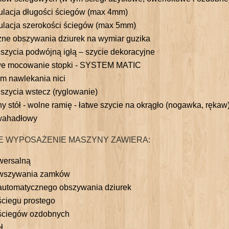
ulacja długości ściegów (max 4mm)
ulacja szerokości ściegów (max 5mm)
ne obszywania dziurek na wymiar guzika
szycia podwójną igłą – szycie dekoracyjne
we mocowanie stopki - SYSTEM MATIC
em nawlekania nici
szycia wstecz (ryglowanie)
 stół - wolne ramię - łatwe szycie na okrągło (nogawka, rękaw
wahadłowy
 WYPOSAŻENIE MASZYNY ZAWIERA:
wersalną
 wszywania zamków
automatycznego obszywania dziurek
ściegu prostego
 ściegów ozdobnych
ł