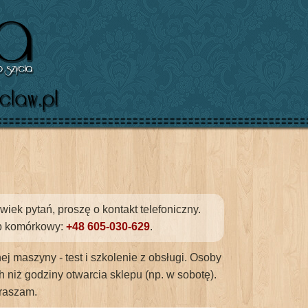
k pytań, proszę o kontakt telefoniczny.
ub komórkowy:
+48 605-030-629
.
j maszyny - test i szkolenie z obsługi. Osoby
iż godziny otwarcia sklepu (np. w sobotę).
praszam.