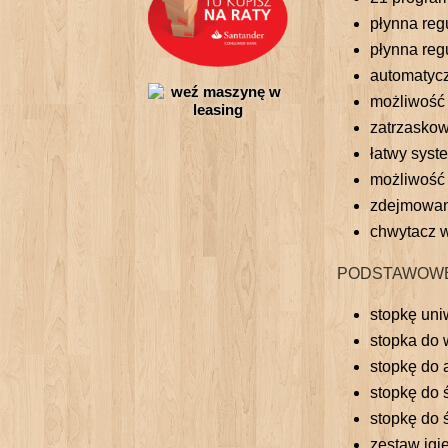
płynna reg
płynna reg
automatycz
możliwość 
zatrzasko
łatwy syst
możliwość 
zdejmowany
chwytacz 
PODSTAWOWE
stopkę uni
stopka do
stopkę do 
stopkę do 
stopkę do
zestaw igie