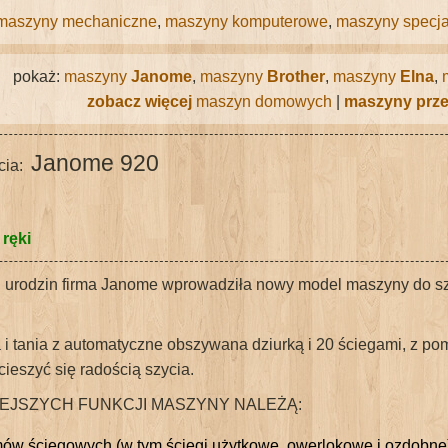
maszyny mechaniczne
,
maszyny komputerowe
,
maszyny specja
pokaż:
maszyny
Janome
,
maszyny
Brother
,
maszyny
Elna
,
zobacz więcej
maszyn domowych
|
maszyny prz
Janome 920
cia:
 ręki
ch urodzin firma Janome wprowadziła nowy model maszyny do sz
 i tania z automatyczne obszywana dziurką i 20 ściegami, z p
ieszyć się radością szycia.
EJSZYCH FUNKCJI MASZYNY NALEŻĄ:
ów ściegowych (w tym ściegi użytkowe, owerlokowe i ozdobne