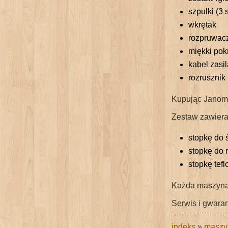
szpulki (3 s
wkrętak
rozpruwac
miękki pok
kabel zasi
rozrusznik
Kupując Janome
Zestaw zawiera
stopkę do 
stopkę do
stopkę tef
Każda maszyna p
Serwis i gwaran
indeks
»
maszy