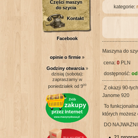
Części maszyn
kategorie:
do szycia
Kontakt
Facebook
Maszyna do szy
opinie o firmie
»
cena:
0
PLN
Godziny otwarcia
»
dostępność:
od
dzisiaj (sobota):
zapraszamy w
00
poniedziałek od 9
Z okazji 90-ty
Janome 920
To funkcjonalna
których możesz c
DO NAJWAŻNI
21 program