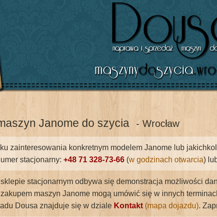
maszyn Janome do szycia
- Wrocław
u zainteresowania konkretnym modelem Janome lub jakichkolwie
umer stacjonarny:
+48 71 328-73-66
(
w godzinach otwarcia
) l
 sklepie stacjonarnym odbywa się demonstracja możliwości dane
zakupem maszyn Janome mogą umówić się w innych terminach n
ładu Dousa znajduje się w dziale
Kontakt
(mapa dojazdu)
. Za