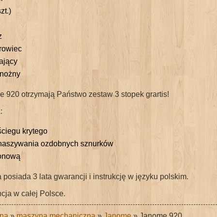
zt.)
z
rowiec
lający
 nożny
 920 otrzymają Państwo zestaw 3 stopek grartis!
:
ściegu krytego
 naszywania ozdobnych sznurków
lonową
osiada 3 lata gwarancji i instrukcję w języku polskim.
cja w całej Polsce.
na
»
maszyna mechaniczna
»
Janome
» Janome 920