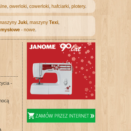
lne
,
owerloki
,
cowerloki
,
hafciarki
,
plotery
.
maszyny
Juki
,
maszyny
Texi
,
emysłowe
- nowe
.
ycia -
omocą
)