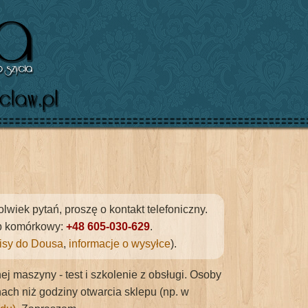
iek pytań, proszę o kontakt telefoniczny.
ub komórkowy:
+48 605-030-629
.
tisy do Dousa
,
informacje o wysyłce
).
j maszyny - test i szkolenie z obsługi. Osoby
h niż godziny otwarcia sklepu (np. w