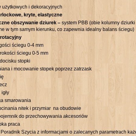
 użytkowych i dekoracyjnych
rlockowe, kryte, elastyczne
zne obszywanie dziurek –
system PBB (obie kolumny dziurki
 w tym samym kierunku, co zapewnia idealny balans ściegu)
rotacyjny
gości ściegu 0-4 mm
rokości ściegu 0-5 mm
docisku stopki
ana i mocowanie stopek poprzez zatrzask
ię
ecz
igły
a smarowania
cinania nitek i przymiar na obudowie
ojemnik do przechowywania akcesoriów
bka praca
Poradnik Szycia z informacjami o zalecanych parametrach każ