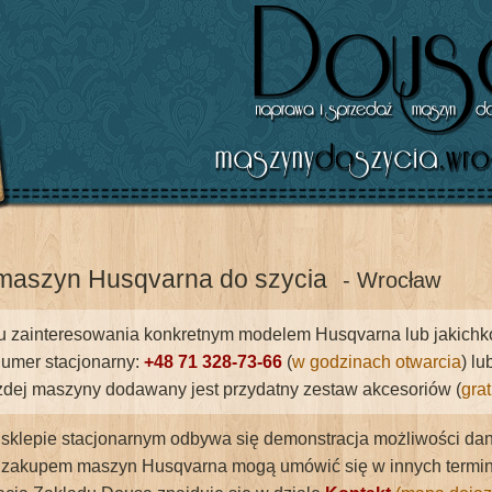
maszyn Husqvarna do szycia
- Wrocław
 zainteresowania konkretnym modelem Husqvarna lub jakichkolw
umer stacjonarny:
+48 71 328-73-66
(
w godzinach otwarcia
) l
dej maszyny dodawany jest przydatny zestaw akcesoriów (
gra
 sklepie stacjonarnym odbywa się demonstracja możliwości dane
zakupem maszyn Husqvarna mogą umówić się w innych terminac