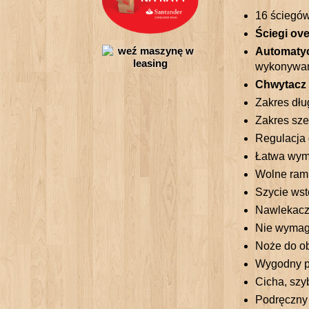
16 ściegów
Ściegi ove
Automatyc
wykonywane
Chwytacz 
Zakres dłu
Zakres sze
Regulacja 
Łatwa wymi
Wolne ram
Szycie wst
Nawlekacz 
Nie wymag
Noże do ob
Wygodny p
Cicha, szy
Podręczny 