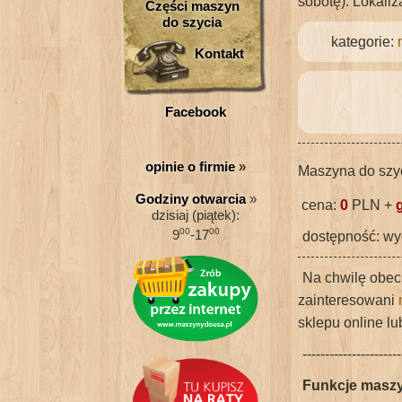
sobotę). Lokali
Części maszyn
do szycia
kategorie:
Kontakt
Facebook
opinie o firmie
»
Maszyna do szy
Godziny otwarcia
»
cena:
0
PLN +
dzisiaj (piątek):
00
00
9
-17
dostępność: wyc
Na chwilę obec
zainteresowani
sklepu online lu
----------------------
Funkcje maszy