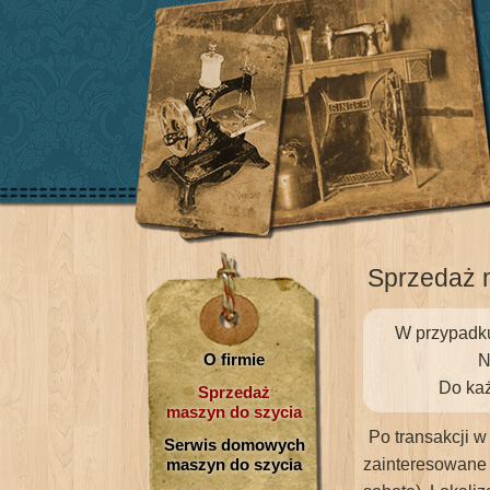
Sprzedaż 
W przypadku
O firmie
N
Do każ
Sprzedaż
maszyn do szycia
Po transakcji w
Serwis domowych
maszyn do szycia
zainteresowane 