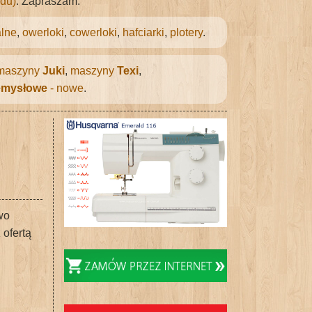
du)
. Zapraszam.
lne
,
owerloki
,
cowerloki
,
hafciarki
,
plotery
.
maszyny
Juki
,
maszyny
Texi
,
emysłowe
- nowe
.
wo
 ofertą