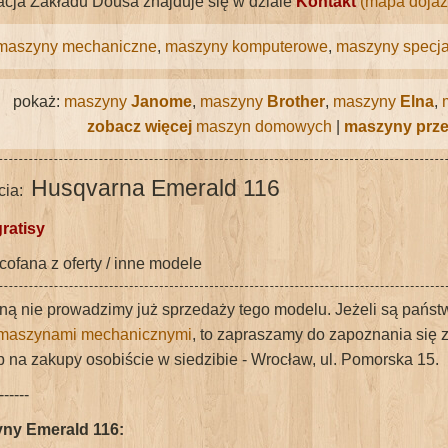
zacja Zakładu Dousa znajduje się w dziale
Kontakt
(mapa dojaz
maszyny mechaniczne
,
maszyny komputerowe
,
maszyny specja
pokaż:
maszyny
Janome
,
maszyny
Brother
,
maszyny
Elna
,
zobacz więcej
maszyn domowych
|
maszyny prz
Husqvarna Emerald 116
cia:
gratisy
ofana z oferty / inne modele
ną nie prowadzimy już sprzedaży tego modelu. Jeżeli są państ
maszynami mechanicznymi
, to zapraszamy do zapoznania się z
b na zakupy osobiście w siedzibie - Wrocław, ul. Pomorska 15.
------
ny Emerald 116: