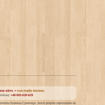
zany adres ->
szaczegóły dostawy
.
mórkowy:
+48 605-030-629
.
umieniu Kodeksu Cywilnego. Jest to jedynie zaproszenie do