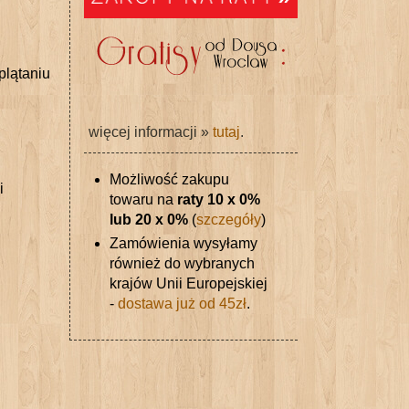
plątaniu
więcej informacji »
tutaj
.
Możliwość zakupu
i
towaru na
raty 10 x 0%
lub 20 x 0%
(
szczegóły
)
Zamówienia wysyłamy
również do wybranych
krajów Unii Europejskiej
-
dostawa już od 45zł
.