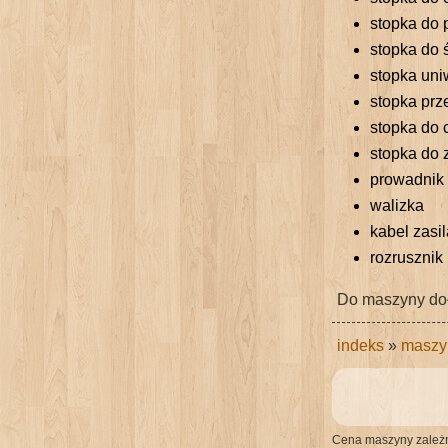
stopka do 
stopka do 
stopka uni
stopka prz
stopka do 
stopka do
prowadnik
walizka
kabel zasi
rozrusznik
Do maszyny dołą
indeks
»
maszy
Cena maszyny zależna