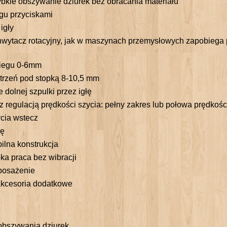
zybkie obszywanie dziurek bez obracania materiału
gu przyciskami
igły
wytacz rotacyjny, jak w maszynach przemysłowych zapobiega 
ciegu 0-6mm
trzeń pod stopką 8-10,5 mm
 dolnej szpulki przez igłę
 z regulacją prędkości szycia: pełny zakres lub połowa prędkośc
ycia wstecz
ię
ilna konstrukcja
bka praca bez wibracji
posażenie
akcesoria dodatkowe
obszywania dziurek