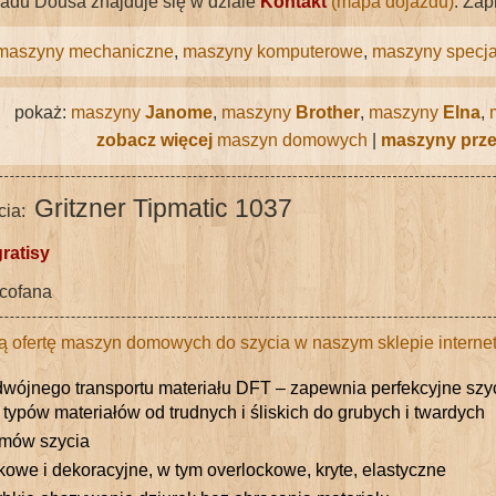
ładu Dousa znajduje się w dziale
Kontakt
(mapa dojazdu)
. Za
maszyny mechaniczne
,
maszyny komputerowe
,
maszyny specja
pokaż:
maszyny
Janome
,
maszyny
Brother
,
maszyny
Elna
,
zobacz więcej
maszyn domowych
|
maszyny prz
Gritzner Tipmatic 1037
cia:
gratisy
cofana
ą ofertę maszyn domowych do szycia w naszym sklepie intern
wójnego transportu materiału DFT – zapewnia perfekcyjne szy
 typów materiałów od trudnych i śliskich do grubych i twardych
amów szycia
tkowe i dekoracyjne, w tym overlockowe, kryte, elastyczne