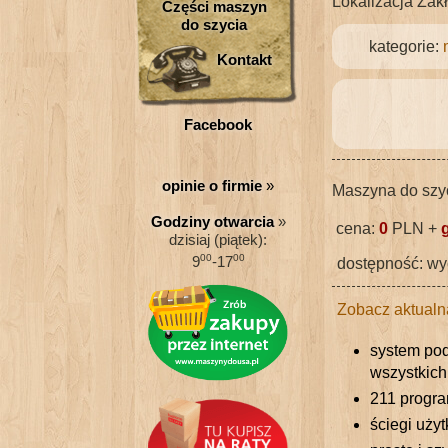
Lokalizacja Zak
Części maszyn
do szycia
kategorie:
Kontakt
Facebook
opinie o firmie
»
Maszyna do szy
Godziny otwarcia
»
cena:
0
PLN +
dzisiaj (piątek):
00
00
9
-17
dostępność: wy
Zobacz aktualn
system pod
wszystkich
211 progr
ściegi uży