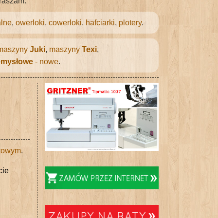
praszam.
lne
,
owerloki
,
cowerloki
,
hafciarki
,
plotery
.
maszyny
Juki
,
maszyny
Texi
,
emysłowe
- nowe
.
etowym
.
cie