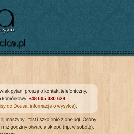
ek pytań, proszę o kontakt telefoniczny.
ub komórkowy:
+48 605-030-629
.
tisy do Dousa
,
informacje o wysyłce
).
j maszyny - test i szkolenie z obsługi. Osoby
iż godziny otwarcia sklepu (np. w sobotę).