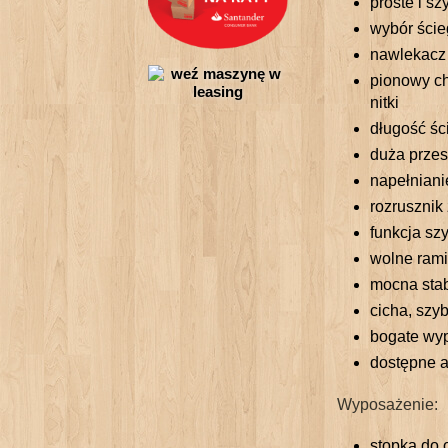
proste i s
wybór ście
nawlekacz 
pionowy ch
nitki
długość ś
duża przes
napełnianie
rozrusznik
funkcja sz
wolne ram
mocna stab
cicha, szy
bogate wy
dostępne 
Wyposażenie:
stopka do 