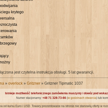
podwijania
ściegu krytego
wersalna
ezroczysta
cerowania
 zamków
 brzegowy
lający
 nożny
czona jest czytelna instrukcja obsługi. 5 lat gwarancji.
na
»
overlock
»
Gritzner
» Gritzner Tipmatic 1037
Istnieje możliwość telefonicznego zamówienia maszyn/y i dowóz pod wska
Numer stacjonarny:
+48 71 328-73-66
(
w godzinach otwarcia
) lub ko
 od kursu Euro i USD. Towary prezentowane na stronie nie stanowią oferty w roz