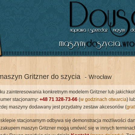
aszyn Gritzner do szycia
- Wrocław
u zainteresowania konkretnym modelem Gritzner lub jakichkolwi
umer stacjonarny:
+48 71 328-73-66
(
w godzinach otwarcia
) l
dej maszyny dodawany jest przydatny zestaw akcesoriów (
gra
 sklepie stacjonarnym odbywa się demonstracja możliwości dane
zakupem maszyn Gritzner mogą umówić się w innych terminach n