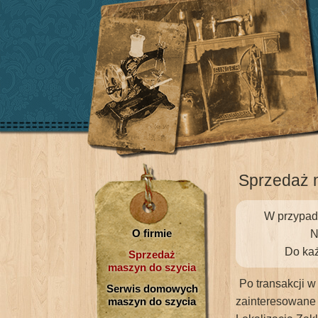
Sprzedaż m
W przypadk
O firmie
N
Do każ
Sprzedaż
maszyn do szycia
Po transakcji w
Serwis domowych
maszyn do szycia
zainteresowane 