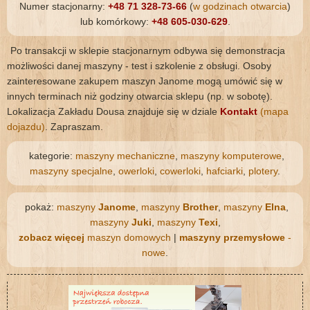
Numer stacjonarny:
+48 71 328-73-66
(
w godzinach otwarcia
)
lub komórkowy:
+48 605-030-629
.
Po transakcji w sklepie stacjonarnym odbywa się demonstracja
możliwości danej maszyny - test i szkolenie z obsługi. Osoby
zainteresowane zakupem maszyn Janome mogą umówić się w
innych terminach niż godziny otwarcia sklepu (np. w sobotę).
Lokalizacja Zakładu Dousa znajduje się w dziale
Kontakt
(mapa
dojazdu)
. Zapraszam.
kategorie:
maszyny mechaniczne
,
maszyny komputerowe
,
maszyny specjalne
,
owerloki
,
cowerloki
,
hafciarki
,
plotery
.
pokaż:
maszyny
Janome
,
maszyny
Brother
,
maszyny
Elna
,
maszyny
Juki
,
maszyny
Texi
,
zobacz więcej
maszyn domowych
|
maszyny przemysłowe
-
nowe
.