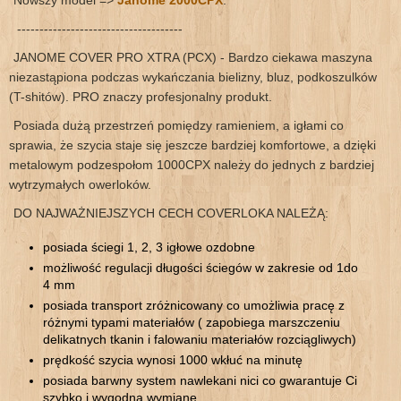
Nowszy model =>
Janome 2000CPX
.
-------------------------------------
JANOME COVER PRO XTRA (PCX) - Bardzo ciekawa maszyna
niezastąpiona podczas wykańczania bielizny, bluz, podkoszulków
(T-shitów). PRO znaczy profesjonalny produkt.
Posiada dużą przestrzeń pomiędzy ramieniem, a igłami co
sprawia, że szycia staje się jeszcze bardziej komfortowe, a dzięki
metalowym podzespołom 1000CPX należy do jednych z bardziej
wytrzymałych owerloków.
DO NAJWAŻNIEJSZYCH CECH COVERLOKA NALEŻĄ:
posiada ściegi 1, 2, 3 igłowe ozdobne
możliwość regulacji długości ściegów w zakresie od 1do
4 mm
posiada transport zróżnicowany co umożliwia pracę z
różnymi typami materiałów ( zapobiega marszczeniu
delikatnych tkanin i falowaniu materiałów rozciągliwych)
prędkość szycia wynosi 1000 wkłuć na minutę
posiada barwny system nawlekani nici co gwarantuje Ci
szybko i wygodną wymianę.