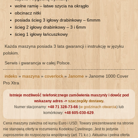
wolne ramię – łatwe szycia na okrągło
obcinacz nitki
posiada ścieg 3 igłowy drabinkowy – 6mmm
ścieg 2 igłowy drabinkowy – 3 i 6mm
ścieg 1 igłowy łańcuszkowy
Każda maszyna posiada 3 lata gwarancji i instrukcję w języku
polskim.
Serwis i gwarancja w całej Polsce.
indeks
»
maszyna
»
coverlock
»
Janome
» Janome 1000 Cover
Pro Xtra
Istnieje możliwość telefonicznego zamówienia maszyn/y i dowóz pod
wskazany adres ->
szaczegóły dostawy
.
Numer stacjonarny:
+48 71 328-73-66
(
w godzinach otwarcia
) lub
komórkowy:
+48 605-030-629
.
Cena maszyny zależna od kursu Euro i USD. Towary prezentowane na stronie
nie stanowią oferty w rozumieniu Kodeksu Cywilnego. Jest to jedynie
zaproszenie do rozpoczęcia współpracy (art. 71 k.c.). Aktualna i pełna oferta