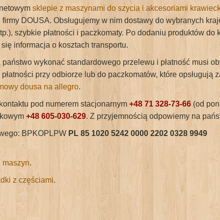
rnetowym
sklepie z maszynami do szycia i akcesoriami krawiec
tę firmy DOUSA. Obsługujemy w nim dostawy do wybranych krajó
 itp.), szybkie płatności i paczkomaty. Po dodaniu produktów do 
się informacja o kosztach transportu.
ą państwo wykonać standardowego przelewu i płatność musi ob
 płatności przy odbiorze lub do paczkomatów, które opsługują z
irmowy dousa na allegro
.
kontaktu pod numerem stacjonarnym
+48 71 328-73-66
(od poni
rkowym
+48 605-030-629
. Z przyjemnością odpowiemy na pańs
nkowego: BPKOPLPW
PL 85 1020 5242 0000 2202 0328 9949
u maszyn
.
dki z częściami
.