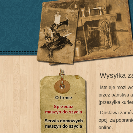
Wysyłka z
Istnieje możli
przez państwa a
O firmie
(przesyłka kurie
Sprzedaż
maszyn do szycia
Dostawa zamówie
opcji za pobran
Serwis domowych
maszyn do szycia
online.