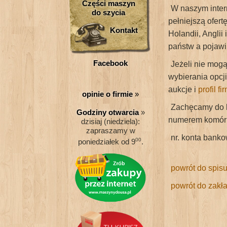
Części maszyn
W naszym inte
do szycia
pełniejszą ofer
Kontakt
Holandii, Anglii
państw a pojawi 
Facebook
Jeżeli nie mog
wybierania opcji
aukcje i
profil f
opinie o firmie
»
Zachęcamy do 
Godziny otwarcia
»
numerem komó
dzisiaj (niedziela):
zapraszamy w
nr. konta ba
00
poniedziałek od 9
.
powrót do spis
powrót do zakła