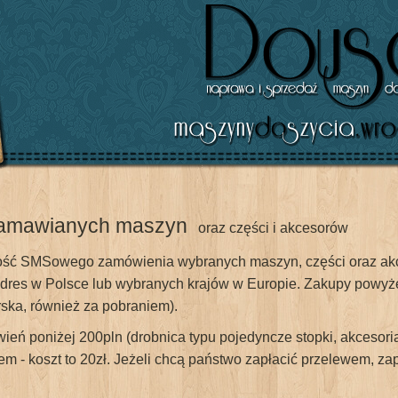
amawianych maszyn
oraz części i akcesorów
wość SMSowego zamówienia wybranych maszyn, części oraz akc
dres w Polsce lub wybranych krajów w Europie. Zakupy powyże
rska, również za pobraniem).
ń poniżej 200pln (drobnica typu pojedyncze stopki, akcesoria
iem - koszt to 20zł. Jeżeli chcą państwo zapłacić przelewem, 